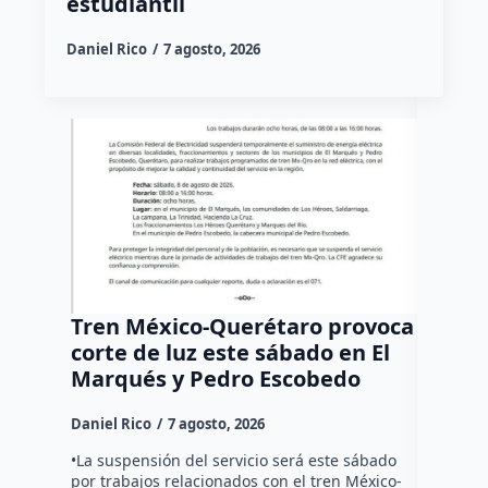
estudiantil
Daniel Rico
7 agosto, 2026
Tren México-Querétaro provoca
¡Más d
corte de luz este sábado en El
Tziban
Marqués y Pedro Escobedo
Daniel Ri
Daniel Rico
7 agosto, 2026
Habitante
hicieron 
•La suspensión del servicio será este sábado
Federal d
por trabajos relacionados con el tren México-