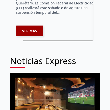
falta de e
Querétaro. La Comisión Federal de Electricidad
localida
(CFE) realizará este sábado 8 de agosto una
suspensión temporal del…
VER MÁS
VER 
Noticias Express