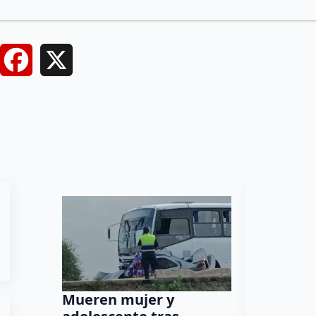
Facebook
X
Mueren mujer y
Muere m