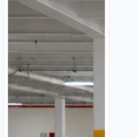
 edad en el
ambulantes: “No
e la Corregidora
permitiremos
extorsiones para tomar
nez
8 agosto, 2026
las calles”
e la tercera edad
Dulce Martinez
8 agosto, 2026
da la tarde de este
ntras se encontraba en
El Presidente Municipal de
 la Corregidora, en
Querétaro, Felipe Fernando Macías,
o Histórico de
advirtió que su administración no
 De…
permitirá que grupos de
comerciantes ambulantes intenten
presionar o extorsionar a las
autoridades para obtener espacios
en…
S
VER MÁS