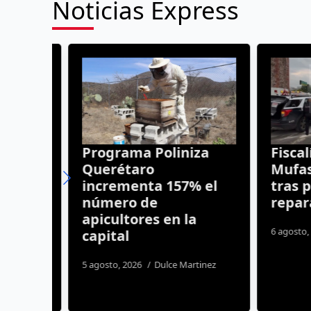
Noticias Express
ón
Programa Poliniza
Fiscalía
nas
Querétaro
Mufasa” 
 en
incrementa 157% el
tras pag
número de
reparac
apicultores en la
6 agosto, 20
capital
s
5 agosto, 2026
Dulce Martinez