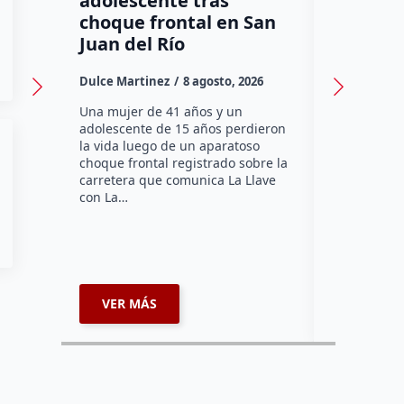
adolescente tras
tercera
choque frontal en San
Jardín d
Juan del Río
Dulce Marti
Dulce Martinez
8 agosto, 2026
Una mujer d
perdió la vi
Una mujer de 41 años y un
sábado mie
adolescente de 15 años perdieron
el Jardín de
la vida luego de un aparatoso
pleno Centr
choque frontal registrado sobre la
Querétaro.
carretera que comunica La Llave
con La…
VER MÁS
VER MÁ