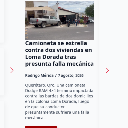
Camioneta se estrella
Program
contra dos viviendas en
promuev
Loma Dorada tras
los adu
presunta falla mecánica
47 escu
Rodrigo Mérida
7 agosto, 2026
Susana Ram
Querétaro, Qro. Una camioneta
Más de seis
Dodge RAM 4×4 terminó impactada
primaria de
contra las bardas de dos domicilios
Querétaro h
en la colonia Loma Dorada, luego
pláticas “B
de que su conductor
del Abuelo”
presuntamente sufriera una falla
Sistema Mun
mecánica…
coordinaci