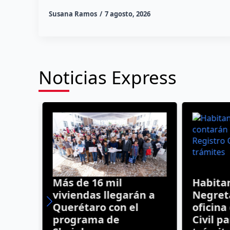
Susana Ramos
7 agosto, 2026
Noticias Express
Más de 16 mil
Habitan
:
viviendas llegarán a
Negreta
sos
Querétaro con el
oficina 
 en
programa de
Civil pa