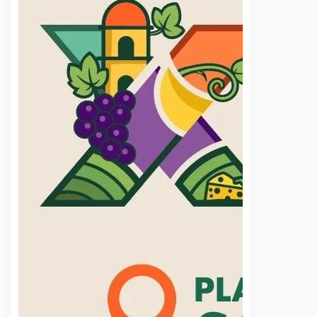
S
VER MÁS
Temporada de lluvias
Programa Polin
dispara los reportes
Querétaro
de baches; Municipio
incrementa 157
ya atendió más de 28
número de