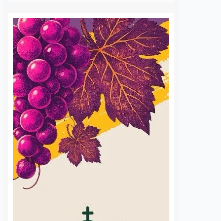
a del DIF ya
Ocho de cada diez
e el respeto a
cantinas tradicionales
ltos mayores en
en Querétaro ya tienen
elas
reconocimiento facial
os
7 agosto, 2026
Susana Ramos
7 agosto, 2026
 mil estudiantes de
La Asociación de Cantinas
l municipio de
Tradicionales de Querétaro reportó
an participado en las
un avance del 80 por ciento en la
otsu Muntsi. El Mundo
instalación de cámaras de
, impulsadas por el
reconocimiento facial dentro de
icipal DIF en
sus negocios afiliados, con equipos
ón…
enlazados…