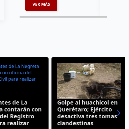
VER MÁS
VER MÁ
tes de La
Golpe al huachicol en
 contarán con
Querétaro; Ejército
del Registro
desactiva tres tomas
ra realizar
clandestinas