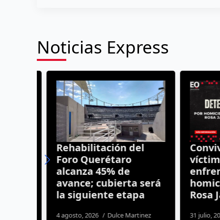
Noticias Express
u
Rehabilitación del
Convivía
Foro Querétaro
víctima
udad
alcanza 45% de
enfrent
avance; cubierta será
homicid
la siguiente etapa
Rosa Já
os
4 agosto, 2026
Dulce Martinez
31 julio, 2026