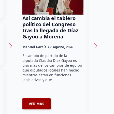
Así cambia el tablero
Orgullo
político del Congreso
bomber
tras la llegada de Díaz
a Méxic
Gayou a Morena
contra 
Canadá
Manuel García
6 agosto, 2026
Daniel Rico
El cambio de partido de la
diputada Claudia Díaz Gayou es
La bombera 
uno más de los cambios de equipo
integrante 
que diputados locales han hecho
Bomberos Vo
mientras están en funciones
Montes y C
legislativas y que…
representar
misión inte
enviará par
VER MÁS
VER MÁ