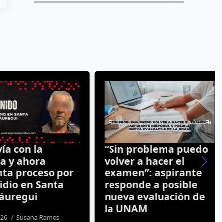
 con la
“Sin problema puedo
 y ahora
volver a hacer el
a proceso por
examen”: aspirante
io en Santa
responde a posible
uregui
nueva evaluación de
la UNAM
Susana Ramos