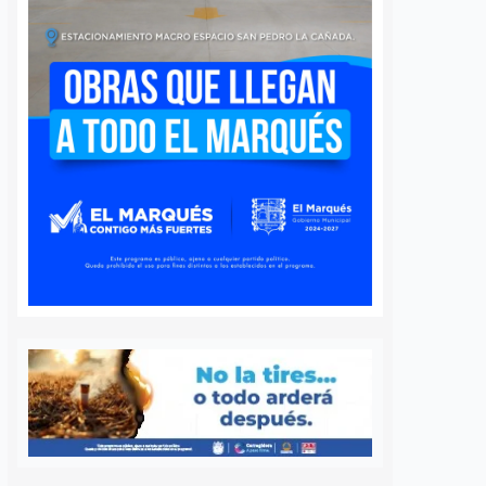
 queretano:
Buscará Fiscalía de
a representará
Querétaro mantener en
o en misión
prisión preventiva a
incendios en
neurocirujano acusado
de agresión sexual
6 agosto, 2026
Daniel Rico
6 agosto, 2026
voluntaria Beatriz,
La Fiscalía General del Estado de
de los cuerpos de
Querétaro afirmó que agotará
luntarios de Ezequiel
todos los recursos legales para
adereyta de Montes,
mantener la medida cautelar de
á a Querétaro en la
prisión preventiva justificada en
rnacional que México
contra del médico neurocirujano
a apoyar…
acusado de…
S
VER MÁS