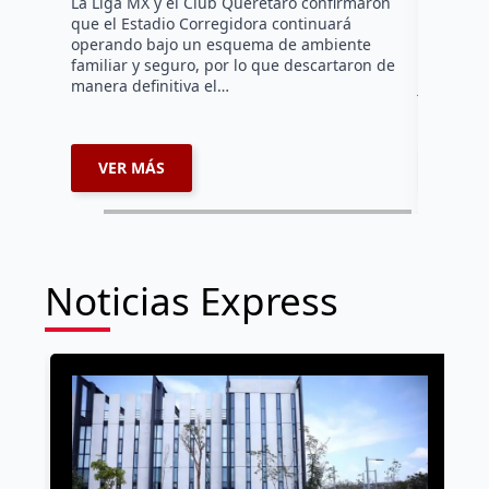
La Liga MX y el Club Querétaro confirmaron
La edició
que el Estadio Corregidora continuará
Salvando 
operando bajo un esquema de ambiente
Querétaro
familiar y seguro, por lo que descartaron de
próximo 6
manera definitiva el…
jornada 
VER MÁS
VER 
Noticias Express