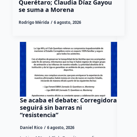
Querétaro; Claudia Díaz Gayou
se suma a Morena
Rodrigo Mérida
6 agosto, 2026
Se acaba el debate: Corregidora
Todo M
seguirá sin barras ni
causa;
“resistencia”
sede 
Daniel Rico
6 agosto, 2026
Susana R