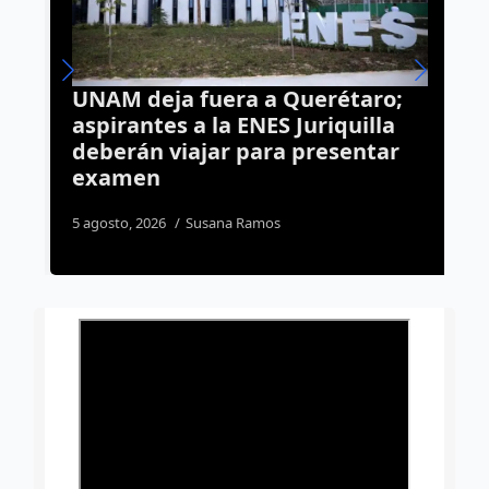
UNAM deja fuera a Querétaro;
C
aspirantes a la ENES Juriquilla
M
deberán viajar para presentar
s
examen
c
5 agosto, 2026
Susana Ramos
3