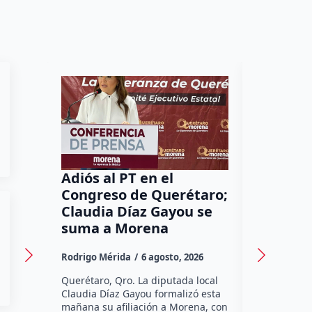
Adiós al PT en el
Puente 
Congreso de Querétaro;
Juriquil
Claudia Díaz Gayou se
descart
suma a Morena
pese a p
Rodrigo Mérida
6 agosto, 2026
Susana Ram
Querétaro, Qro. La diputada local
La construc
Claudia Díaz Gayou formalizó esta
peatonal en
mañana su afiliación a Morena, con
continúa co