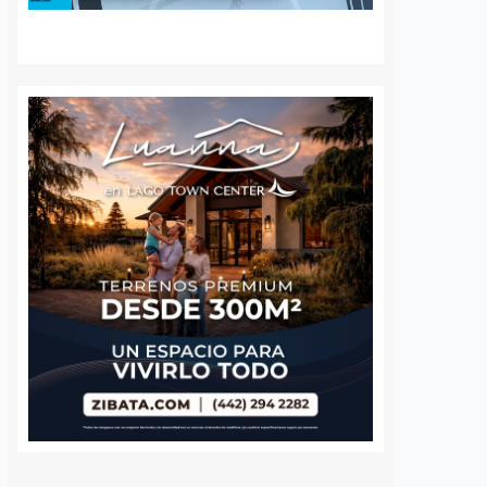
peatonal en
Burocracia de
la va porque va;
Querétaro tendrá
an cruce a nivel
límites para usar
etición vecinal
Inteligencia Artificial,
habrá nuevo
os
6 agosto, 2026
reglamento
ción del puente
Dulce Martinez
6 agosto, 2026
 Juriquilla Santa Fe
nforme al proyecto