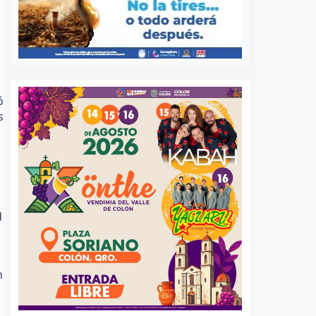
ó
s
d
n