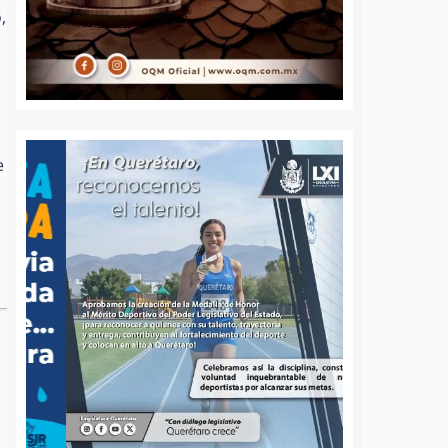
,
s
e