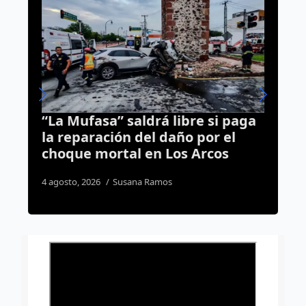
“La Mufasa” saldrá libre si paga
H
la reparación del daño por el
B
choque mortal en Los Arcos
p
4 agosto, 2026
Susana Ramos
4