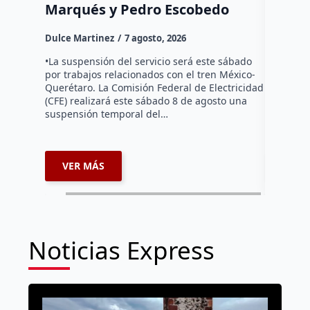
Marqués y Pedro Escobedo
Dulce Mar
Dulce Martinez
7 agosto, 2026
Habitante
hicieron 
•La suspensión del servicio será este sábado
Federal d
por trabajos relacionados con el tren México-
falta de e
Querétaro. La Comisión Federal de Electricidad
localida
(CFE) realizará este sábado 8 de agosto una
suspensión temporal del…
VER MÁS
VER 
Noticias Express