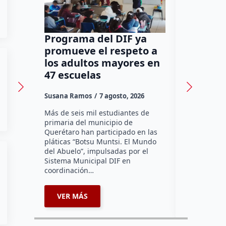
Programa del DIF ya
Ocho de
promueve el respeto a
cantina
los adultos mayores en
en Quer
47 escuelas
reconoc
Susana Ramos
7 agosto, 2026
Susana Ram
Más de seis mil estudiantes de
La Asociaci
primaria del municipio de
Tradicional
Querétaro han participado en las
un avance d
pláticas “Botsu Muntsi. El Mundo
instalación
del Abuelo”, impulsadas por el
reconocimie
Sistema Municipal DIF en
sus negocio
coordinación…
enlazados…
VER MÁS
VER MÁ