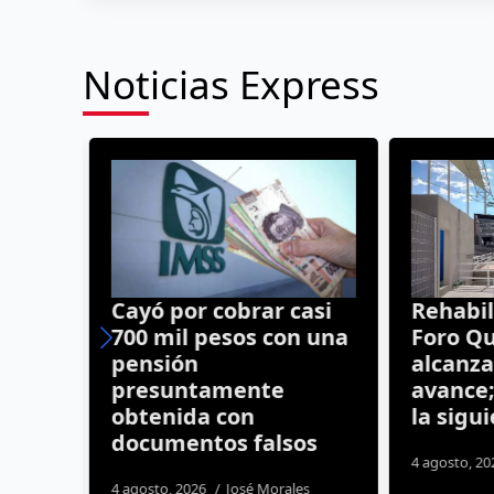
Noticias Express
ten
Cayó por cobrar casi
Rehabili
tado
700 mil pesos con una
Foro Qu
; hay
pensión
alcanza
presuntamente
avance;
obtenida con
la sigui
ida
documentos falsos
4 agosto, 20
4 agosto, 2026
José Morales