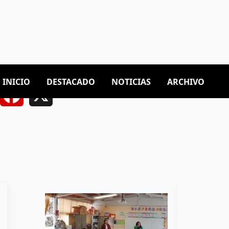
 que el servicio de transporte, en cualquiera de sus
te para las y los usuarios del transporte público.
Facebook
X