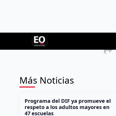
La AMEQ actuó conforme a la normativa vigente para
modalidades, sea ofrecido de manera segura y eficien
Más Noticias
Programa del DIF ya promueve el
respeto a los adultos mayores en
47 escuelas