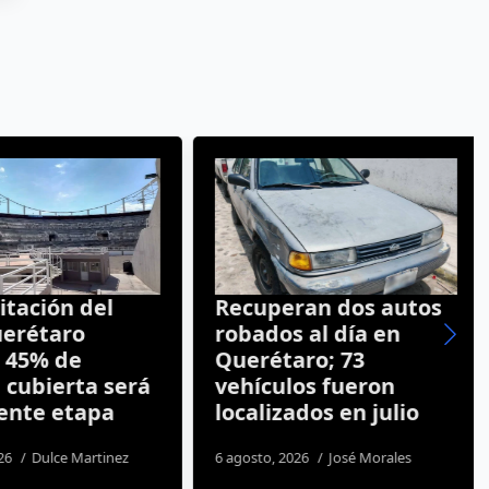
tación del
Recuperan dos autos
erétaro
robados al día en
 45% de
Querétaro; 73
 cubierta será
vehículos fueron
ente etapa
localizados en julio
26
Dulce Martinez
6 agosto, 2026
José Morales