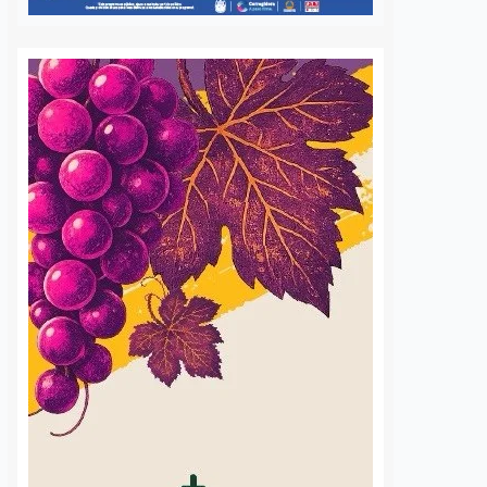
 cada diez
¿Olvidaste algo en el
s tradicionales
transporte? AMEQ tiene
étaro ya tienen
un área de objetos
imiento facial
perdidos
os
7 agosto, 2026
Daniel Rico
7 agosto, 2026
ón de Cantinas
¿Sabía usted que la Agencia de
es de Querétaro reportó
Movilidad del Estado de Querétaro
el 80 por ciento en la
(AMEQ) cuenta con un área de
 de cámaras de
objetos perdidos para apoyar a los
nto facial dentro de
usuarios del transporte público? A
s afiliados, con equipos
través de…
S
VER MÁS