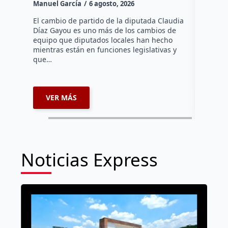
Manuel García
6 agosto, 2026
Daniel Ri
El cambio de partido de la diputada Claudia
Díaz Gayou es uno más de los cambios de
La bomber
equipo que diputados locales han hecho
los cuerp
mientras están en funciones legislativas y
Ezequiel 
que…
represent
internaci
VER MÁS
VER 
Noticias Express