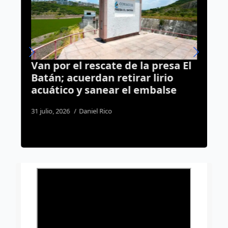
o
Van por el rescate de la presa El
M
Batán; acuerdan retirar lirio
f
acuático y sanear el embalse
e
31 julio, 2026
Daniel Rico
2