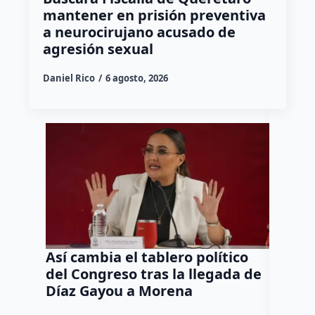
mantener en prisión preventiva
a neurocirujano acusado de
agresión sexual
Daniel Rico
6 agosto, 2026
Así cambia el tablero político
Orgul
del Congreso tras la llegada de
repres
Díaz Gayou a Morena
misión
Canad