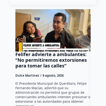
Felifer advierte a ambulantes:
“El Pa
“No permitiremos extorsiones
senten
para tomar las calles”
vehícu
Fundad
Dulce Martinez
8 agosto, 2026
Dulce Mar
El Presidente Municipal de Querétaro, Felipe
Fernando Macías, advirtió que su
•Los sent
administración no permitirá que grupos de
vehículo 
comerciantes ambulantes intenten presionar o
huía segu
extorsionar a las autoridades para obtener
motocicle
espacios en…