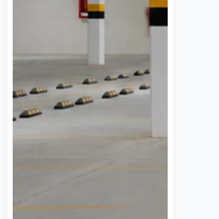
Habitantes de la comunidad de
7 agosto, 2026
Tzibanzá hicieron un llamado
urgente a la Comisión Federal de
ión del servicio será
Electricidad (CFE) para atender la
 por trabajos
falta de energía eléctrica que
s con el tren México-
afecta a la localidad desde…
La Comisión Federal de
 (CFE) realizará este
e agosto una
 temporal del…
S
VER MÁS