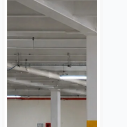
xico-Querétaro
¡Más de una semana sin
 corte de luz
luz! Tzibanzá pide
bado en El
auxilio a la CFE
 y Pedro
Daniel Rico
7 agosto, 2026
do