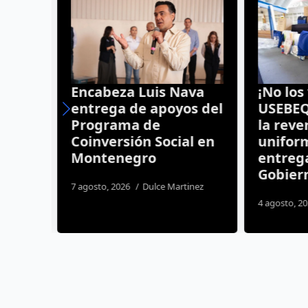
uras
Encabeza Luis Nava
¡No los 
s
entrega de apoyos del
USEBEQ 
Programa de
la reven
Coinversión Social en
uniform
Montenegro
entrega
Gobiern
os
7 agosto, 2026
Dulce Martinez
4 agosto, 20