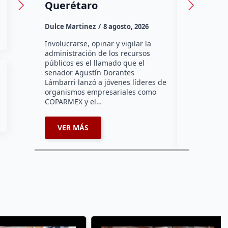
Querétaro
Daniel Rico
Dulce Martinez
8 agosto, 2026
•La suspens
este sábado
Involucrarse, opinar y vigilar la
relacionado
administración de los recursos
Querétaro. 
públicos es el llamado que el
Electricidad
senador Agustín Dorantes
sábado 8 d
Lámbarri lanzó a jóvenes líderes de
suspensión
organismos empresariales como
COPARMEX y el…
VER MÁS
VER MÁ