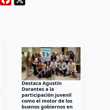
Destaca Agustín
Tren Mé
Dorantes a la
provoca
participación juvenil
este sá
como el motor de los
Marqués
buenos gobiernos en
Escobe