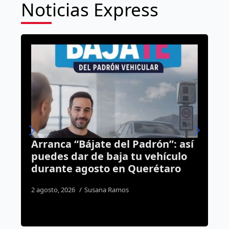
Noticias Express
n”: así
Prepárate: pronostican lluvias y
ículo
tormentas eléctricas para esta
taro
tarde en Querétaro
3 agosto, 2026
Susana Ramos