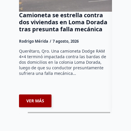
Camioneta se estrella contra
Progr
dos viviendas en Loma Dorada
el res
tras presunta falla mecánica
mayore
Rodrigo Mérida
7 agosto, 2026
Susana R
Querétaro, Qro. Una camioneta Dodge RAM
Más de se
4×4 terminó impactada contra las bardas de
municipio
dos domicilios en la colonia Loma Dorada,
pláticas 
luego de que su conductor presuntamente
impulsada
sufriera una falla mecánica…
coordina
VER MÁS
VER 