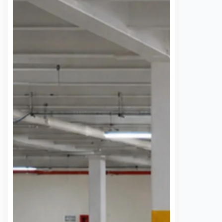
 una semana sin
UAQ y AMEQ evalúan
banzá pide
ajustes en el transporte
a la CFE
público en beneficio de
la comunidad
7 agosto, 2026
estudiantil
 de la comunidad de
Daniel Rico
7 agosto, 2026
cieron un llamado
a Comisión Federal de
La Universidad Autónoma de
 (CFE) para atender la
Querétaro (UAQ) y la Agencia de
rgía eléctrica que
Movilidad del Estado de Querétaro
 localidad desde…