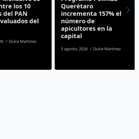
tre los 10
Querétaro
s del PAN
incrementa 157% el
valuados del
número de
apicultores en la
capital
26
Dulce Martinez
5 agosto, 2026
Dulce Martinez