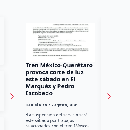
Tren México-Querétaro
¡Más de
provoca corte de luz
luz! Tzi
este sábado en El
auxilio 
Marqués y Pedro
Daniel Rico
Escobedo
Habitantes
Daniel Rico
7 agosto, 2026
Tzibanzá hi
urgente a l
•La suspensión del servicio será
Electricidad
este sábado por trabajos
falta de ene
relacionados con el tren México-
afecta a la