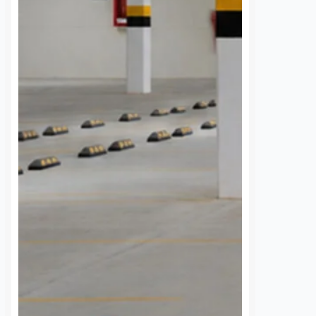
(AMEQ) analizaron alternativas
para ampliar la cobertura del
transporte público que utiliza la
comunidad universitaria.…
S
VER MÁS
Temporada de lluvias
Estadio Corregi