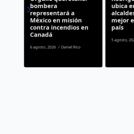
bombera
ubica en
ul al
representará a
alcalde
ra
México en misión
mejor e
contra incendios en
país
Canadá
5 agosto, 20
6 agosto, 2026
Daniel Rico