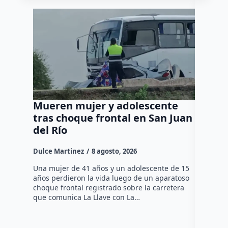
Mueren mujer y adolescente
Muere 
tras choque frontal en San Juan
en el 
del Río
Dulce Mar
Dulce Martinez
8 agosto, 2026
Una mujer
tarde de 
Una mujer de 41 años y un adolescente de 15
en el Jar
años perdieron la vida luego de un aparatoso
Histórico
choque frontal registrado sobre la carretera
que comunica La Llave con La…