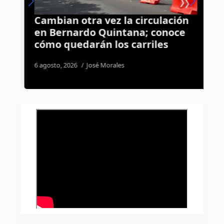
s
Cambian otra vez la circulación
D
en Bernardo Quintana; conoce
i
cómo quedarán los carriles
e
6 agosto, 2026
José Morales
3