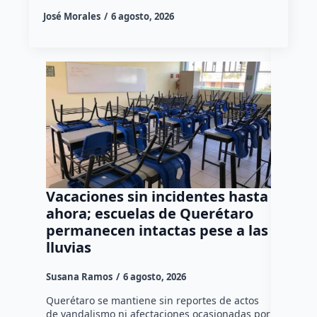
José Morales
6 agosto, 2026
Vacaciones sin incidentes hasta
Vincul
ahora; escuelas de Querétaro
acusad
permanecen intactas pese a las
de un 
lluvias
en la 
Susana Ramos
6 agosto, 2026
Rodrigo M
Querétaro se mantiene sin reportes de actos
La Fiscal
de vandalismo ni afectaciones ocasionadas por
obtuvo la