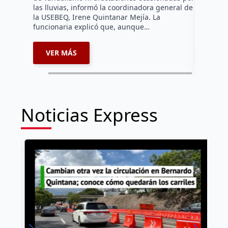
las lluvias, informó la coordinadora general de
Adolfo “N”
la USEBEQ, Irene Quintanar Mejía. La
derivado 
funcionaria explicó que, aunque…
2026…
VER MÁS
VER 
Noticias Express