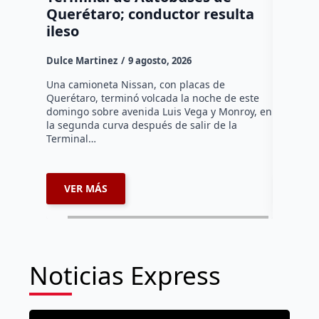
Querétaro; conductor resulta
SEDEA
ileso
Dulce Mar
Dulce Martinez
9 agosto, 2026
Hasta el 
Agropecua
Una camioneta Nissan, con placas de
oficiales
Querétaro, terminó volcada la noche de este
o animale
domingo sobre avenida Luis Vega y Monroy, en
zona…
la segunda curva después de salir de la
Terminal…
VER MÁS
VER 
Noticias Express