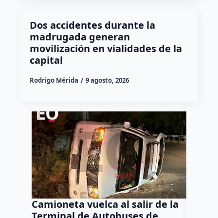
Dos accidentes durante la
madrugada generan
movilización en vialidades de la
capital
Rodrigo Mérida
9 agosto, 2026
Camioneta vuelca al salir de la
Puma e
Terminal de Autobuses de
ganado