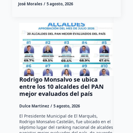
José Morales
5 agosto, 2026
Rodrigo Monsalvo se ubica
Gestio
entre los 10 alcaldes del PAN
regula
mejor evaluados del país
asenta
la capi
Dulce Martinez
5 agosto, 2026
Dulce Mar
El Presidente Municipal de El Marqués,
Rodrigo Monsalvo Castelán, fue ubicado en el
El Senado
séptimo lugar del ranking nacional de alcaldes
Lámbarri,
panistas mejor evaluados del país, de acuerdo