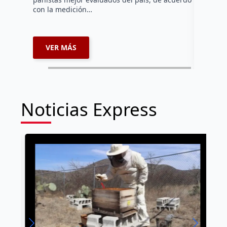
Salitre, e
con la medición…
supervisa
dar segu
VER MÁS
VER 
Noticias Express