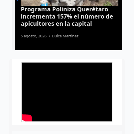
Programa Poliniza Querétaro
A
incrementa 157% el número de
g
apicultores en la capital
N
5 agosto, 2026
Dulce Martinez
3