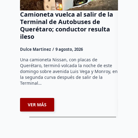
Camioneta vuelca al salir de la
Puma e
Terminal de Autobuses de
ganado
Querétaro; conductor resulta
SEDEA
ileso
Dulce Mar
Dulce Martinez
9 agosto, 2026
Hasta el 
Agropecua
Una camioneta Nissan, con placas de
oficiales
Querétaro, terminó volcada la noche de este
o animale
domingo sobre avenida Luis Vega y Monroy, en
zona…
la segunda curva después de salir de la
Terminal…
VER MÁS
VER 