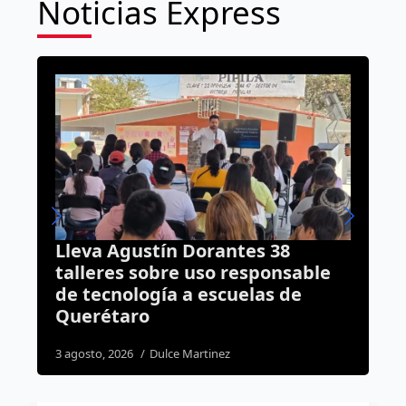
Noticias Express
s 38
Rodrigo Monsalvo se ubica e
sponsable
los 10 alcaldes del PAN mejor
las de
evaluados del país
5 agosto, 2026
Dulce Martinez