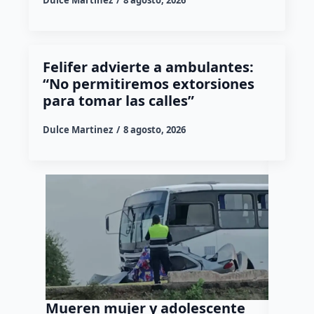
Dulce Martinez
8 agosto, 2026
Felifer advierte a ambulantes:
“No permitiremos extorsiones
para tomar las calles”
Dulce Martinez
8 agosto, 2026
Mueren mujer y adolescente
Muere 