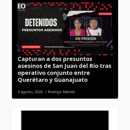
s
Toma protesta nuevo jefe de
Río tras
Estado Mayor de la 17.ª Zona
e
Militar en Querétaro; reforzará
la coordinación operativa
3 agosto, 2026
Rodrigo Mérida