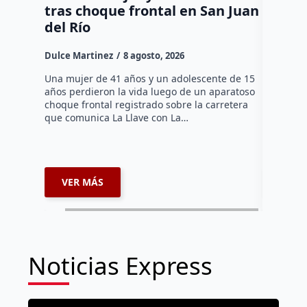
tras choque frontal en San Juan
en el 
del Río
Dulce Mar
Dulce Martinez
8 agosto, 2026
Una mujer
tarde de 
Una mujer de 41 años y un adolescente de 15
en el Jar
años perdieron la vida luego de un aparatoso
Histórico
choque frontal registrado sobre la carretera
que comunica La Llave con La…
VER MÁS
VER 
Noticias Express