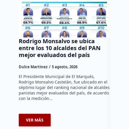
Rodrigo Monsalvo se ubica
Gestio
entre los 10 alcaldes del PAN
regula
mejor evaluados del país
asenta
la capi
Dulce Martinez
5 agosto, 2026
Dulce Mar
El Presidente Municipal de El Marqués,
Rodrigo Monsalvo Castelán, fue ubicado en el
El Senado
séptimo lugar del ranking nacional de alcaldes
Lámbarri,
panistas mejor evaluados del país, de acuerdo
Salitre, e
con la medición…
supervisa
dar segu
VER MÁS
VER 