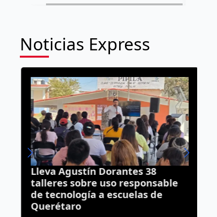
Noticias Express
Lleva Agustín Dorantes 38
A
talleres sobre uso responsable
p
de tecnología a escuelas de
d
Querétaro
2