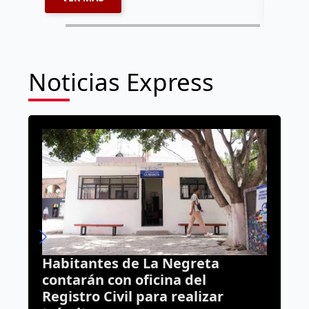
Noticias Express
eta
¿Olvidaste algo en el
l
transporte? AMEQ tiene un ár
izar
de objetos perdidos