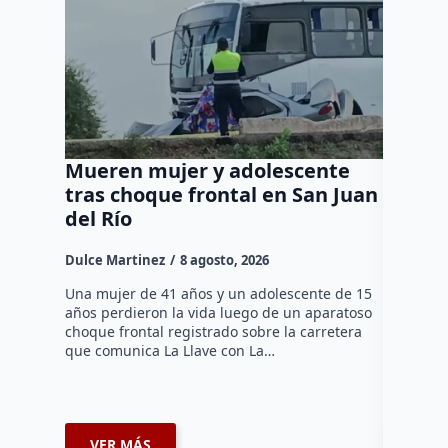
Mueren mujer y adolescente
Muere 
tras choque frontal en San Juan
en el 
del Río
Dulce Mar
Dulce Martinez
8 agosto, 2026
Una mujer
tarde de 
Una mujer de 41 años y un adolescente de 15
en el Jar
años perdieron la vida luego de un aparatoso
Histórico
choque frontal registrado sobre la carretera
que comunica La Llave con La…
VER MÁS
VER 