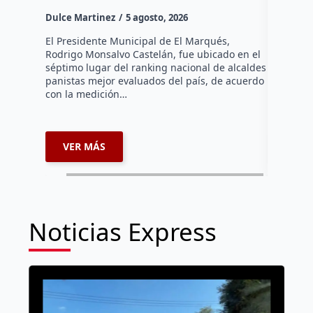
la capi
Dulce Martinez
5 agosto, 2026
Dulce Mar
El Presidente Municipal de El Marqués,
Rodrigo Monsalvo Castelán, fue ubicado en el
El Senado
séptimo lugar del ranking nacional de alcaldes
Lámbarri,
panistas mejor evaluados del país, de acuerdo
Salitre, e
con la medición…
supervisa
dar segu
VER MÁS
VER 
Noticias Express