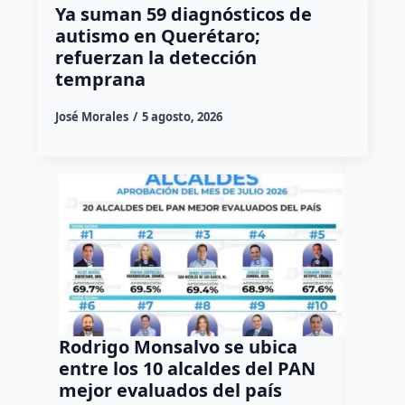
Ya suman 59 diagnósticos de
autismo en Querétaro;
refuerzan la detección
temprana
José Morales
5 agosto, 2026
Rodrigo Monsalvo se ubica
Gestio
entre los 10 alcaldes del PAN
regula
mejor evaluados del país
asenta