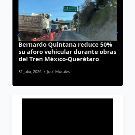
Bernardo Quintana reduce 50%
E
su aforo vehicular durante obras
s
del Tren México-Querétaro
p
31 julio, 2026
José Morales
3