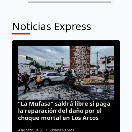
Noticias Express
 paga
Bloqueo en Zaragoza se originó
el
tras impedir la instalación de
s
ambulantes en el Jardín Zenea
4 agosto, 2026
Redacción