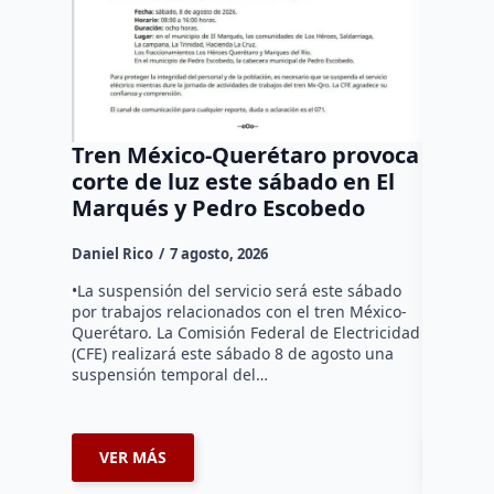
Tren México-Querétaro provoca
¡Más d
corte de luz este sábado en El
Tziban
Marqués y Pedro Escobedo
Daniel Ri
Daniel Rico
7 agosto, 2026
Habitante
hicieron 
•La suspensión del servicio será este sábado
Federal d
por trabajos relacionados con el tren México-
falta de e
Querétaro. La Comisión Federal de Electricidad
localida
(CFE) realizará este sábado 8 de agosto una
suspensión temporal del…
VER MÁS
VER 