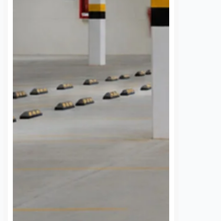
 una semana sin
UAQ y AMEQ evalúan
banzá pide
ajustes en el transporte
a la CFE
público en beneficio de
la comunidad
nez
7 agosto, 2026
estudiantil
 de la comunidad de
Dulce Martinez
7 agosto, 2026
cieron un llamado
a Comisión Federal de
La Universidad Autónoma de
 (CFE) para atender la
Querétaro (UAQ) y la Agencia de
rgía eléctrica que
Movilidad del Estado de Querétaro
 localidad desde…
(AMEQ) analizaron alternativas
para ampliar la cobertura del
transporte público que utiliza la
comunidad universitaria.…