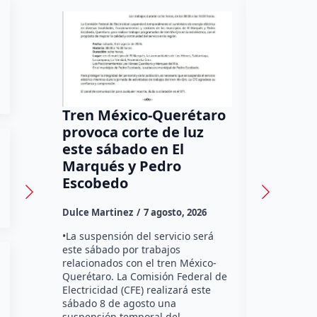
Tren México-Querétaro
¡Más de
provoca corte de luz
luz! Tzi
este sábado en El
auxilio 
Marqués y Pedro
Dulce Marti
Escobedo
Habitantes
Dulce Martinez
7 agosto, 2026
Tzibanzá hi
urgente a l
•La suspensión del servicio será
Electricidad
este sábado por trabajos
falta de ene
relacionados con el tren México-
afecta a la
Querétaro. La Comisión Federal de
Electricidad (CFE) realizará este
sábado 8 de agosto una
suspensión temporal del…