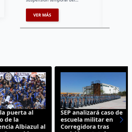
VER MÁS
VER MÁ
 puerta al
SEP analizará caso de
de la
escuela militar en
cia Albiazul al
Corregidora tras