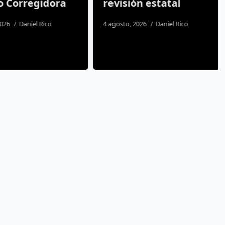
 Corregidora
revisión estatal
26
Daniel Rico
4 agosto, 2026
Daniel Rico