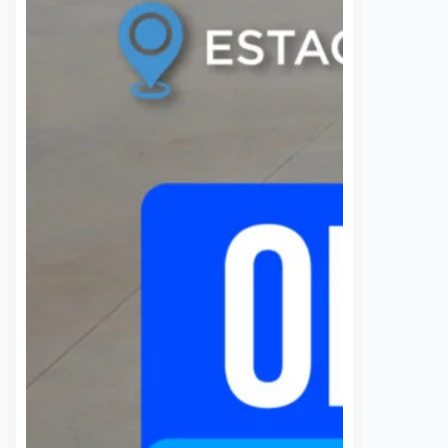
S
VER MÁS
Bomberos combaten
Burocracia de
incendio a un costado
Querétaro tend
de la carretera 57; hay
límites para usa