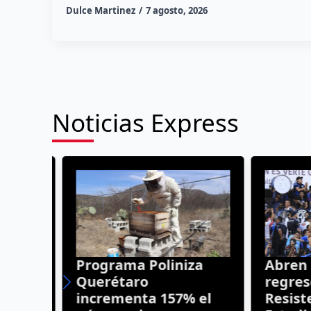
Dulce Martinez
7 agosto, 2026
Noticias Express
a
Programa Poliniza
Abren la
s
Querétaro
regreso 
 a
incrementa 157% el
Resisten