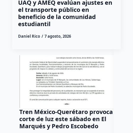
UAQ y AMEQ evalúan ajustes en
el transporte público en
beneficio de la comunidad
estudiantil
Daniel Rico
7 agosto, 2026
Tren México-Querétaro provoca
¡Más d
corte de luz este sábado en El
Tziban
Marqués y Pedro Escobedo
Daniel Ri