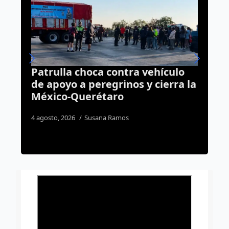
tra vehículo
Camioneta se incendia s
nos y cierra la
avenida Constituyentes;
termina en pérdida total
os
5 agosto, 2026
Susana Ramos