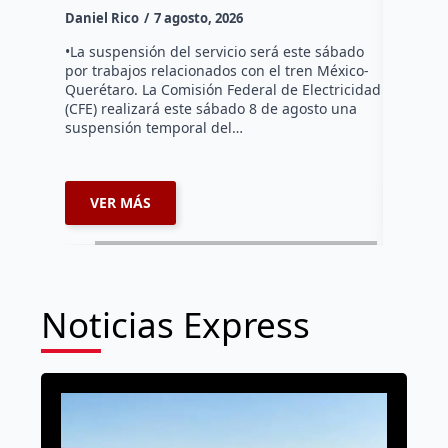
Daniel Rico
7 agosto, 2026
Habitante
hicieron 
•La suspensión del servicio será este sábado
Federal d
por trabajos relacionados con el tren México-
falta de e
Querétaro. La Comisión Federal de Electricidad
localida
(CFE) realizará este sábado 8 de agosto una
suspensión temporal del…
VER MÁS
VER 
Noticias Express