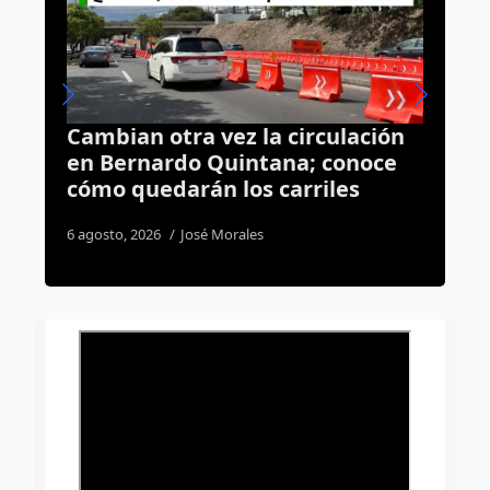
ación
“Las oficinas de Gobierno no son
noce
un mercado”; Estado niega
s
espacios a comerciantes
ambulantes
4 agosto, 2026
José Morales