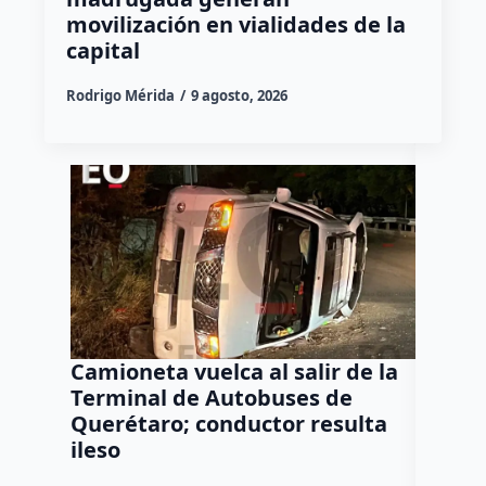
movilización en vialidades de la
capital
Rodrigo Mérida
9 agosto, 2026
Camioneta vuelca al salir de la
Puma e
Terminal de Autobuses de
ganado
Querétaro; conductor resulta
SEDEA
ileso
Dulce Mar