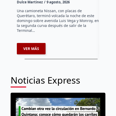
Dulce Martinez
9 agosto, 2026
Hasta el 
Agropecua
Una camioneta Nissan, con placas de
oficiales
Querétaro, terminó volcada la noche de este
o animale
domingo sobre avenida Luis Vega y Monroy, en
zona…
la segunda curva después de salir de la
Terminal…
VER MÁS
VER 
Noticias Express