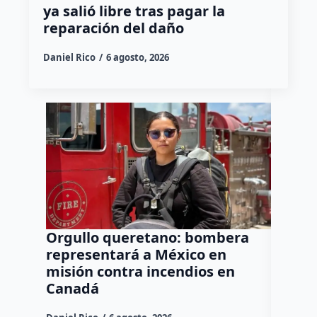
ya salió libre tras pagar la
reparación del daño
Daniel Rico
6 agosto, 2026
Orgullo queretano: bombera
Buscar
representará a México en
manten
misión contra incendios en
a neur
Canadá
agresi