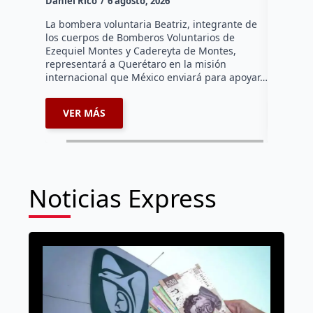
Daniel Rico
6 agosto, 2026
Daniel Ri
La bombera voluntaria Beatriz, integrante de
La Fiscal
los cuerpos de Bomberos Voluntarios de
afirmó qu
Ezequiel Montes y Cadereyta de Montes,
para mant
representará a Querétaro en la misión
preventiv
internacional que México enviará para apoyar…
neurocir
VER MÁS
VER 
Noticias Express