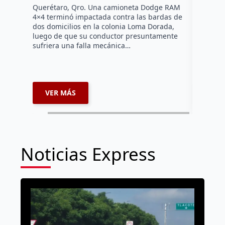
Querétaro, Qro. Una camioneta Dodge RAM
Más de se
4×4 terminó impactada contra las bardas de
municipio
dos domicilios en la colonia Loma Dorada,
pláticas 
luego de que su conductor presuntamente
impulsada
sufriera una falla mecánica…
coordina
VER MÁS
VER 
Noticias Express