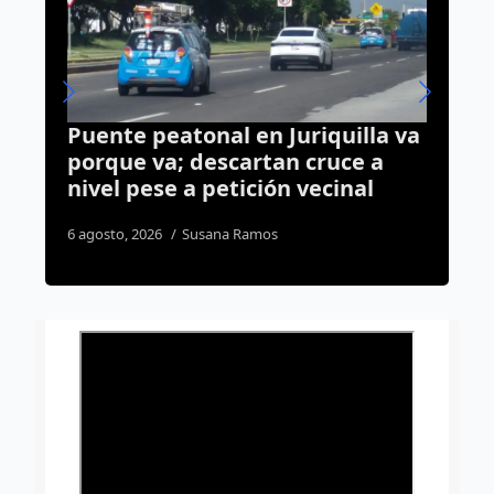
quilla va
Programa Poliniza Querétaro
ruce a
incrementa 157% el número d
cinal
apicultores en la capital
5 agosto, 2026
Dulce Martinez