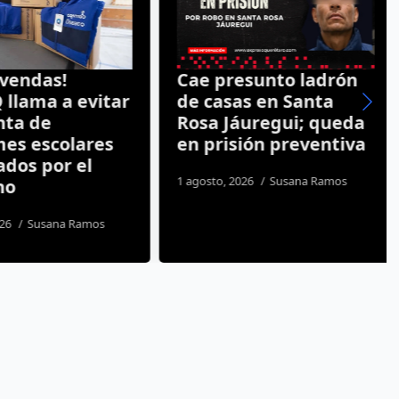
vendas!
Cae presunto ladrón
lama a evitar
de casas en Santa
ta de
Rosa Jáuregui; queda
s escolares
en prisión preventiva
os por el
1 agosto, 2026
Susana Ramos
o
6
Susana Ramos