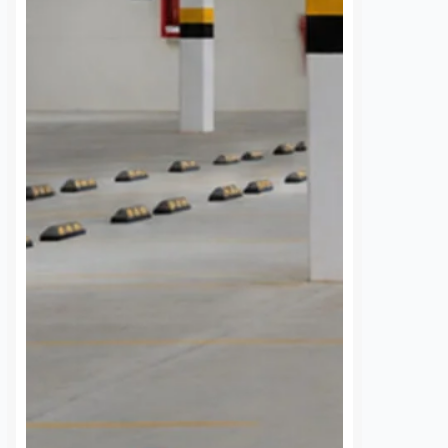
 cada diez
¿Olvidaste algo en el
s tradicionales
transporte? AMEQ tiene
étaro ya tienen
un área de objetos
imiento facial
perdidos
os
7 agosto, 2026
Daniel Rico
7 agosto, 2026