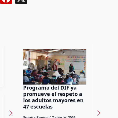
Programa del DIF ya
Ocho de
promueve el respeto a
cantina
los adultos mayores en
en Quer
47 escuelas
reconoc
Susana Ramos
7 agosto, 2026
Susana Ram