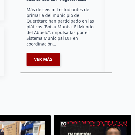
Más de seis mil estudiantes de
La Asociaci
primaria del municipio de
Tradicional
Querétaro han participado en las
un avance d
pláticas “Botsu Muntsi. El Mundo
instalación
del Abuelo”, impulsadas por el
reconocimie
Sistema Municipal DIF en
sus negocio
coordinación…
enlazados…
VER MÁS
VER MÁ