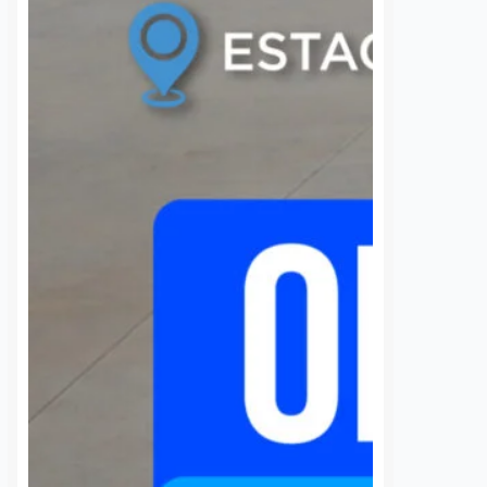
ón de Cantinas
¿Sabía usted que la Agencia de
es de Querétaro reportó
Movilidad del Estado de Querétaro
el 80 por ciento en la
(AMEQ) cuenta con un área de
 de cámaras de
objetos perdidos para apoyar a los
nto facial dentro de
usuarios del transporte público? A
s afiliados, con equipos
través de…
S
VER MÁS