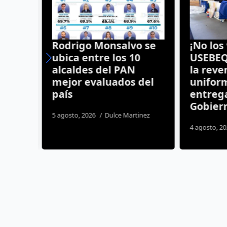
“La
Rodrigo Monsalvo se
¡No los 
bre
ubica entre los 10
USEBEQ l
alcaldes del PAN
la reven
ño
mejor evaluados del
uniforme
país
entregad
Gobiern
5 agosto, 2026
Dulce Martinez
4 agosto, 202