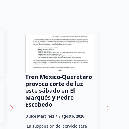
Tren México-Querétaro
¡Más de
provoca corte de luz
luz! Tzi
este sábado en El
auxilio 
Marqués y Pedro
Dulce Marti
Escobedo
Habitantes
Dulce Martinez
7 agosto, 2026
Tzibanzá hi
urgente a l
•La suspensión del servicio será
Electricidad