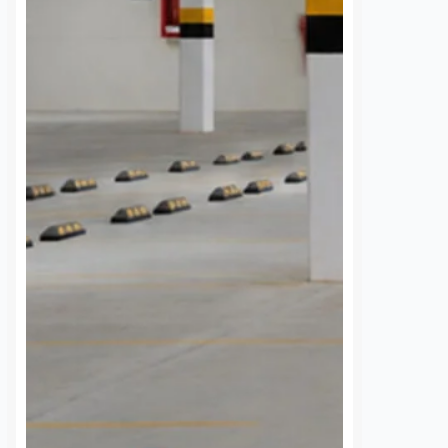
 una semana sin
UAQ y AMEQ evalúan
banzá pide
ajustes en el transporte
a la CFE
público en beneficio de
la comunidad
nez
7 agosto, 2026
estudiantil
 de la comunidad de
Dulce Martinez
7 agosto, 2026
cieron un llamado
a Comisión Federal de
La Universidad Autónoma de
 (CFE) para atender la