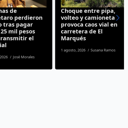
s de
Choque entre pipa,
ro perdieron
volteo y camioneta
tras pagar
provoca caos vial en
5 mil pesos
carretera de El
nsmitir el
Marqués
l
1 agosto, 2026
Susana Ramos
26
José Morales