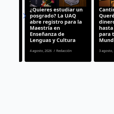
l en
¿Quieres estudiar un
Cantina
to
posgrado? La UAQ
Queréta
mas
abre registro para la
dinero 
Maestría en
hasta 2
Enseñanza de
para tra
s
Lenguas y Cultura
Mundia
4 agosto, 2026
Redacción
3 agosto, 20