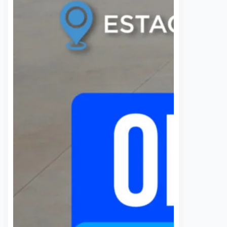
Querétaro (UAQ) y la Agencia de
rgía eléctrica que
Movilidad del Estado de Querétaro
 localidad desde…
(AMEQ) analizaron alternativas
para ampliar la cobertura del
transporte público que utiliza la
comunidad universitaria.…
S
VER MÁS