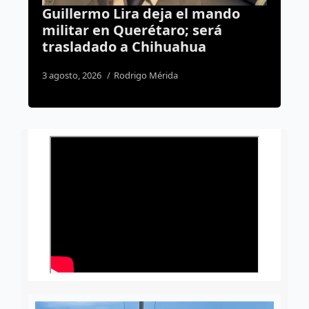
ndo
Abren la puerta al regreso de la
Resistencia Albiazul al Estadio
Corregidora
4 agosto, 2026
Daniel Rico