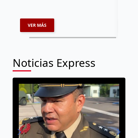
VER MÁS
VER 
Noticias Express