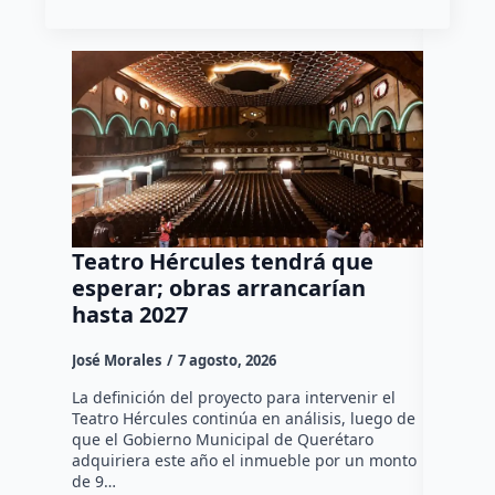
Teatro Hércules tendrá que
Libros
esperar; obras arrancarían
comple
hasta 2027
clases
José Morales
7 agosto, 2026
Susana R
La definición del proyecto para intervenir el
A unas se
Teatro Hércules continúa en análisis, luego de
2026-2027
que el Gobierno Municipal de Querétaro
Educación
adquiriera este año el inmueble por un monto
(USEBEQ) 
de 9…