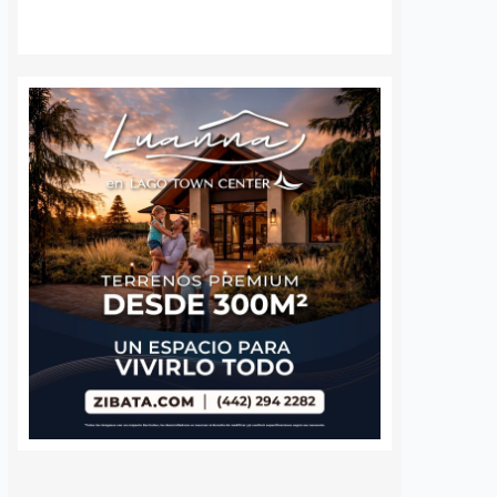
e Altos del Salitre, en
especializados de autismo se han
e de la capital, para
realizado en el Municipio de
las condiciones de
Querétaro desde mayo de este año
ad y dar seguimiento…
como parte de las jornadas de
detección temprana impulsadas
por…
S
VER MÁS