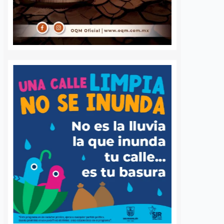
a Agustín
Ya suman 59
s regularización
diagnósticos de
sentamientos
autismo en Querétaro;
res en la capital
refuerzan la detección
temprana
nez
5 agosto, 2026
José Morales
5 agosto, 2026
por Querétaro, Agustín
barri, visitó la
Más de 59 diagnósticos