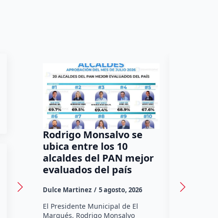
Rodrigo Monsalvo se
Gestion
ubica entre los 10
Dorante
alcaldes del PAN mejor
de 12 a
evaluados del país
irregula
Dulce Martinez
5 agosto, 2026
Dulce Marti
El Presidente Municipal de El
El Senador 
Marqués, Rodrigo Monsalvo
Dorantes Lám