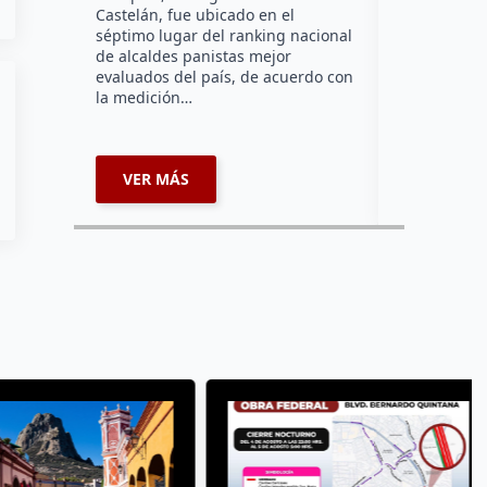
Castelán, fue ubicado en el
comunidad d
séptimo lugar del ranking nacional
la zona nort
de alcaldes panistas mejor
supervisar 
evaluados del país, de acuerdo con
habitabilid
la medición…
VER MÁS
VER MÁ