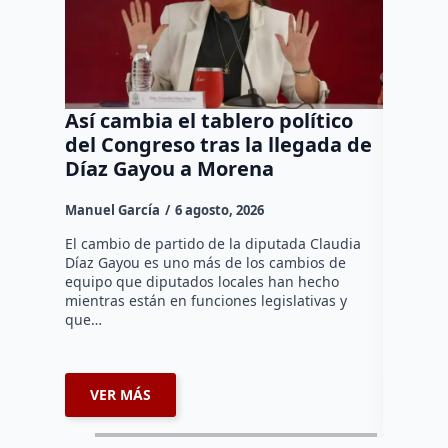
Así cambia el tablero político
Orgul
del Congreso tras la llegada de
repres
Díaz Gayou a Morena
misión
Canad
Manuel García
6 agosto, 2026
Daniel Ri
El cambio de partido de la diputada Claudia
Díaz Gayou es uno más de los cambios de
La bomber
equipo que diputados locales han hecho
los cuerp
mientras están en funciones legislativas y
Ezequiel 
que…
represent
internaci
VER MÁS
VER 