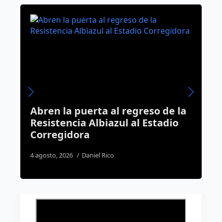
Abren la puerta al regreso de la
C
7
Resistencia Albiazul al Estadio
e
Corregidora
e
4 agosto, 2026
Daniel Rico
3