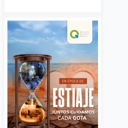
nes sin
Vinculan a proceso a
tes hasta ahora;
hombre acusado de
s de Querétaro
planear el asesinato de
cen intactas
un mecánico frente a su