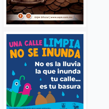
as lluvias
hijo en la Lázaro
os
6 agosto, 2026
Rodrigo Mérida
6 agosto, 2026
e mantiene sin
La Fiscalía General del Estado de
 actos de vandalismo ni
Querétaro obtuvo la vinculación a
s ocasionadas por las
proceso de Mario Adolfo “N” por el
formó la coordinadora
delito de homicidio calificado,
la USEBEQ, Irene
derivado de hechos ocurridos en
ejía. La funcionaria
mayo de 2026…
e, aunque…
S
VER MÁS