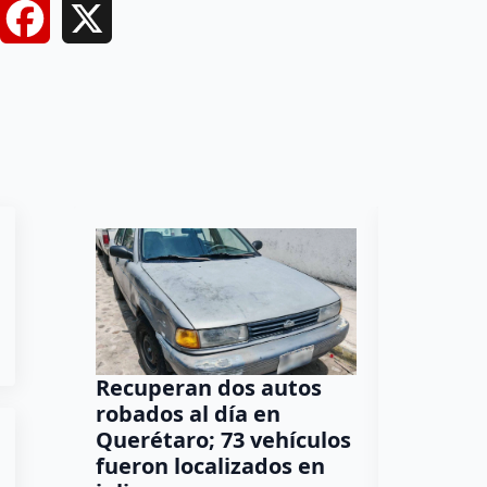
Facebook
X
Recuperan dos autos
Vacacio
robados al día en
inciden
Querétaro; 73 vehículos
escuela
fueron localizados en
permane