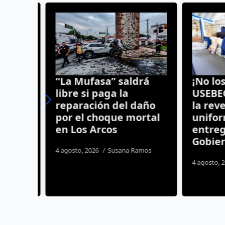
“La Mufasa” saldrá
¡No los 
libre si paga la
USEBEQ 
e
reparación del daño
la reven
por el choque mortal
uniform
en Los Arcos
entrega
Gobiern
s
4 agosto, 2026
Susana Ramos
4 agosto, 20