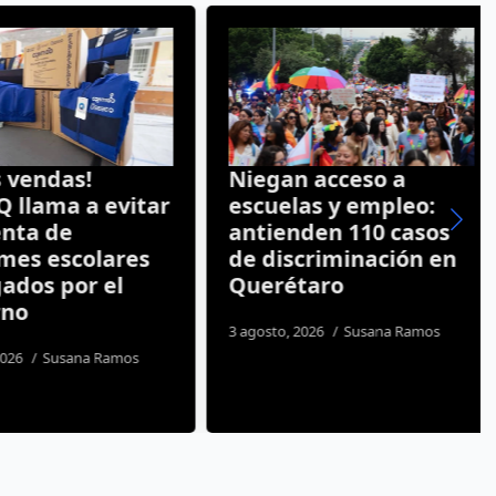
vendas!
Niegan acceso a
llama a evitar
escuelas y empleo:
ta de
antienden 110 casos
es escolares
de discriminación en
dos por el
Querétaro
o
3 agosto, 2026
Susana Ramos
26
Susana Ramos