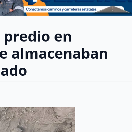
 predio en
de almacenaban
bado