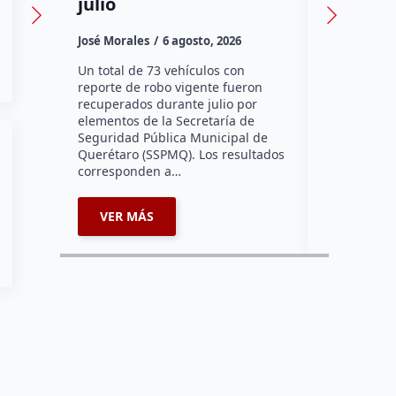
julio
pese a l
José Morales
6 agosto, 2026
Susana Ram
Un total de 73 vehículos con
Querétaro s
reporte de robo vigente fueron
reportes de
recuperados durante julio por
afectacione
elementos de la Secretaría de
lluvias, in
Seguridad Pública Municipal de
general de 
Querétaro (SSPMQ). Los resultados
Quintanar M
corresponden a…
explicó qu
VER MÁS
VER MÁ