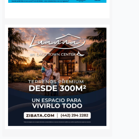
Van contra los
Sin broncas en e
“gandallas” que se
Corregidora:
estacionan en lugar
operativo por el
de discapacitados en
Querétaro vs Ti
plazas; presentan
termina con sal
iniciativa en
blanco
Querétaro
1 agosto, 2026
Redacció
4 agosto, 2026
Daniel Rico