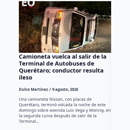
Camioneta vuelca al salir de la
Puma e
Terminal de Autobuses de
ganado
Querétaro; conductor resulta
SEDEA
ileso
Dulce Mar
Dulce Martinez
9 agosto, 2026
Hasta el 
Agropecua
Una camioneta Nissan, con placas de
oficiales
Querétaro, terminó volcada la noche de este
o animale
domingo sobre avenida Luis Vega y Monroy, en
zona…
la segunda curva después de salir de la
Terminal…