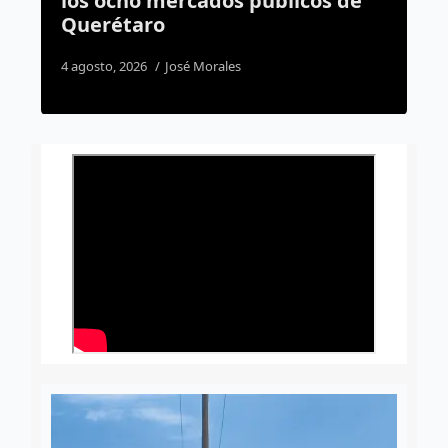
e
autismo en Querétaro;
refuerzan la detección
temprana
5 agosto, 2026
José Morales