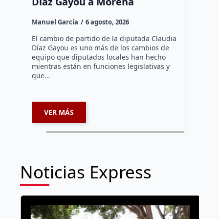
Díaz Gayou a Morena
misión
Canad
Manuel García
6 agosto, 2026
Daniel Ri
El cambio de partido de la diputada Claudia
Díaz Gayou es uno más de los cambios de
La bomber
equipo que diputados locales han hecho
los cuerp
mientras están en funciones legislativas y
Ezequiel 
que…
represent
internaci
VER MÁS
VER 
Noticias Express