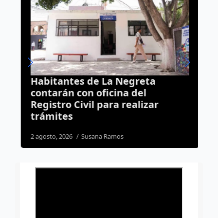
Habitantes de La Negreta
P
contarán con oficina del
d
Registro Civil para realizar
Q
trámites
2 agosto, 2026
Susana Ramos
3