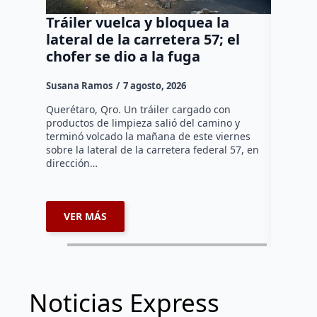
Tráiler vuelca y bloquea la
Así ca
lateral de la carretera 57; el
del Co
chofer se dio a la fuga
Díaz 
Susana Ramos
7 agosto, 2026
Manuel G
Querétaro, Qro. Un tráiler cargado con
El cambio
productos de limpieza salió del camino y
Díaz Gayo
terminó volcado la mañana de este viernes
equipo qu
sobre la lateral de la carretera federal 57, en
mientras 
dirección…
que…
VER MÁS
VER 
Noticias Express