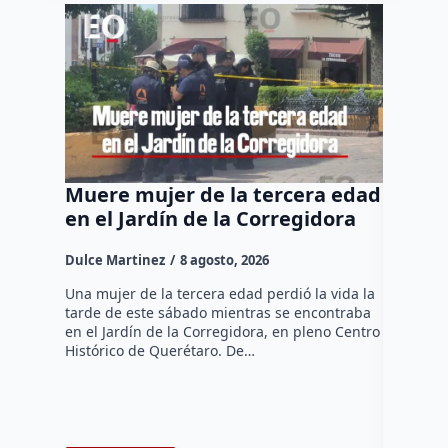
Muere mujer de la tercera edad
Felife
en el Jardín de la Corregidora
“No pe
para t
Dulce Martinez
8 agosto, 2026
Dulce Mar
Una mujer de la tercera edad perdió la vida la
tarde de este sábado mientras se encontraba
El Presid
en el Jardín de la Corregidora, en pleno Centro
Fernando 
Histórico de Querétaro. De…
administr
comercian
extorsion
espacios