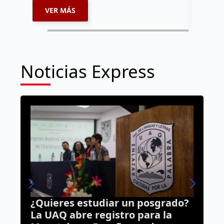
VER MÁS
VER 
Noticias Express
diar un posgrado?
Camioneta se estrella
gistro para la
dos viviendas en Lom