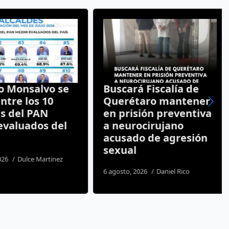
 Monsalvo se
Buscará Fiscalía de
tre los 10
Querétaro mantener
s del PAN
en prisión preventiva
valuados del
a neurocirujano
acusado de agresión
sexual
26
Dulce Martinez
6 agosto, 2026
Daniel Rico