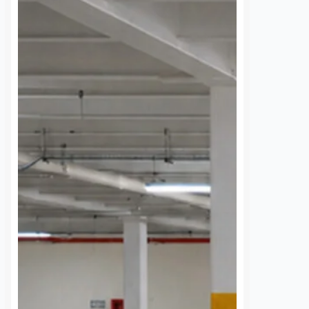
la Sierra sí,
Dos accidentes durante
 al ganado no
la madrugada generan
onfirmados:
movilización en