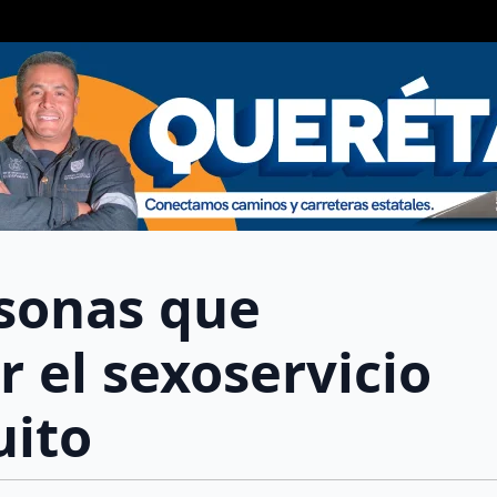
rsonas que
 el sexoservicio
uito