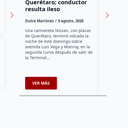
Querétaro; conductor
SEDEA
resulta ileso
Dulce Marti
Dulce Martinez
9 agosto, 2026
Hasta el mo
Desarrollo 
Una camioneta Nissan, con placas
cuenta con 
de Querétaro, terminó volcada la
ataques de
noche de este domingo sobre
animales de
avenida Luis Vega y Monroy, en la
comunidade
segunda curva después de salir de
la Terminal…
VER MÁS
VER MÁ