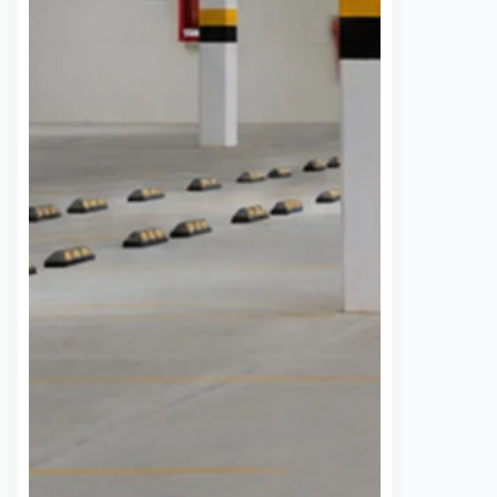
vialidades de la capital
nez
9 agosto, 2026
Rodrigo Mérida
9 agosto, 2026
mento, la Secretaría de
Dos accidentes registrados durante
Agropecuario (SEDEA) no
la madrugada de este domingo
reportes oficiales sobre
provocaron afectaciones a la
 un puma a ganado o
circulación y daños materiales en
 granja en
distintos puntos de vialidades de la
s de la zona…
capital queretana. El primero
ocurrió sobre…
S
VER MÁS