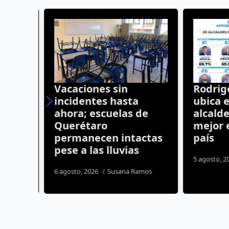
z
Vacaciones sin
Rodrigo
nales
incidentes hasta
ubica en
ahora; escuelas de
alcalde
Querétaro
mejor e
cial
permanecen intactas
país
pese a las lluvias
os
5 agosto, 20
6 agosto, 2026
Susana Ramos