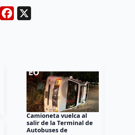
Facebook
X
Camioneta vuelca al
Puma en 
salir de la Terminal de
ataques
Autobuses de
están c