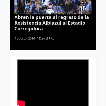
reso de la
Patrulla choca contra vehícul
l Estadio
de apoyo a peregrinos y cierr
México-Querétaro
4 agosto, 2026
Susana Ramos