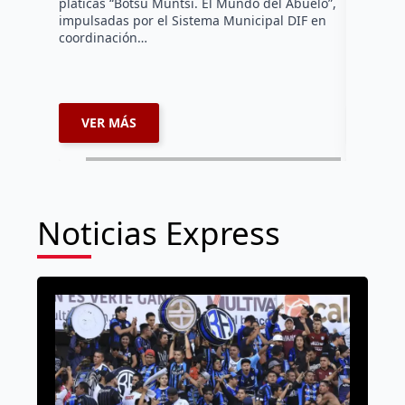
pláticas “Botsu Muntsi. El Mundo del Abuelo”,
en la ins
impulsadas por el Sistema Municipal DIF en
reconocim
coordinación…
afiliados
VER MÁS
VER 
Noticias Express