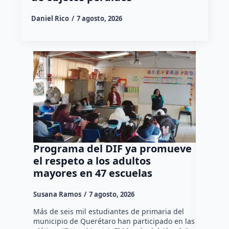
Daniel Rico
7 agosto, 2026
Programa del DIF ya promueve
Ocho d
el respeto a los adultos
tradic
mayores en 47 escuelas
tienen
Susana Ramos
7 agosto, 2026
Susana R
Más de seis mil estudiantes de primaria del
La Asocia
municipio de Querétaro han participado en las
Querétaro