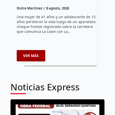
Dulce Mar
Dulce Martinez
8 agosto, 2026
Una mujer
tarde de 
Una mujer de 41 años y un adolescente de 15
en el Jar
años perdieron la vida luego de un aparatoso
Histórico
choque frontal registrado sobre la carretera
que comunica La Llave con La…
VER MÁS
VER 
Noticias Express