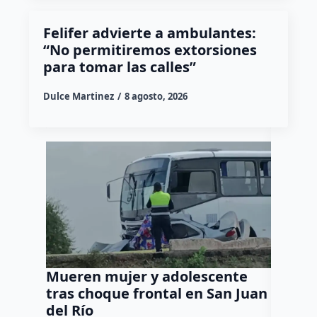
Felifer advierte a ambulantes:
“No permitiremos extorsiones
para tomar las calles”
Dulce Martinez
8 agosto, 2026
Mueren mujer y adolescente
Muere 
tras choque frontal en San Juan
en el 
del Río