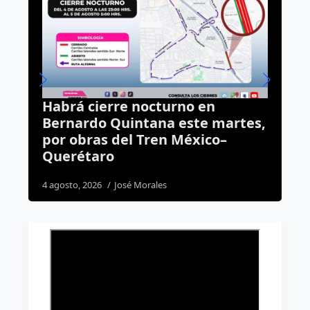
 en
Tras protestas de artesanos,
e martes,
Municipio advierte: no habrá
ico–
permisos y sí sanciones
4 agosto, 2026
José Morales