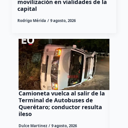
movilización en vialidades de la
capital
Rodrigo Mérida
9 agosto, 2026
Camioneta vuelca al salir de la
Puma e
Terminal de Autobuses de
ganado
Querétaro; conductor resulta
SEDEA
ileso
Dulce Mar
Dulce Martinez
9 agosto, 2026