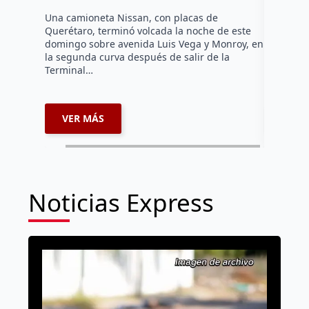
Hasta el 
Agropecua
Una camioneta Nissan, con placas de
oficiales
Querétaro, terminó volcada la noche de este
o animale
domingo sobre avenida Luis Vega y Monroy, en
zona…
la segunda curva después de salir de la
Terminal…
VER MÁS
VER 
Noticias Express