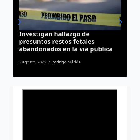
 de
“El Pancho” y “El Nata”
ales
sentenciados por robo de
ía pública
vehículo cometido en la col
Fundadores III
8 agosto, 2026
Rodrigo Mérida