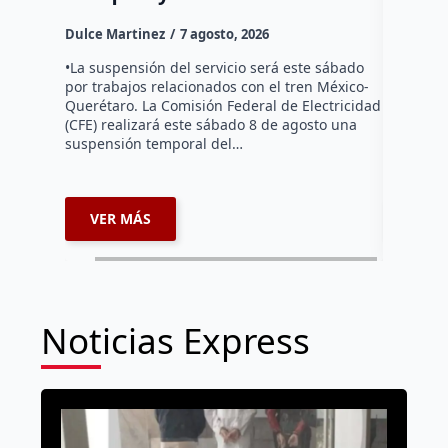
Dulce Mar
Dulce Martinez
7 agosto, 2026
Habitante
hicieron 
•La suspensión del servicio será este sábado
Federal d
por trabajos relacionados con el tren México-
falta de e
Querétaro. La Comisión Federal de Electricidad
localida
(CFE) realizará este sábado 8 de agosto una
suspensión temporal del…
VER MÁS
VER 
Noticias Express