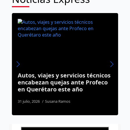
Autos, viajes y servicios técnicos
P
encabezan quejas ante Profeco
e
en Querétaro este año
i
31 julio, 2026
Susana Ramos
3