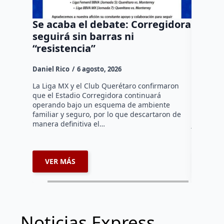
Se acaba el debate: Corregidora
Todo M
seguirá sin barras ni
causa;
“resistencia”
sede 
Daniel Rico
6 agosto, 2026
Susana R
La Liga MX y el Club Querétaro confirmaron
La edició
que el Estadio Corregidora continuará
Salvando 
operando bajo un esquema de ambiente
Querétaro
familiar y seguro, por lo que descartaron de
próximo 6
manera definitiva el…
jornada 
VER MÁS
VER 
Noticias Express