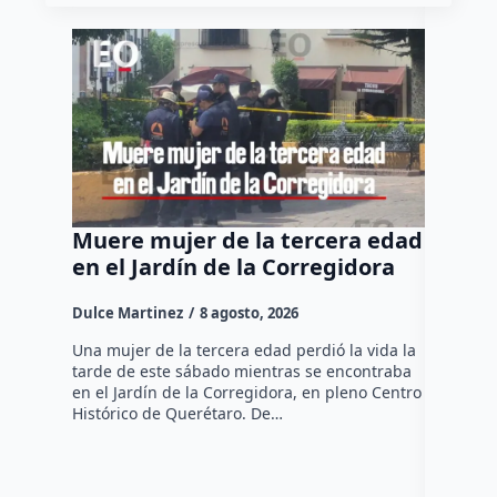
Muere mujer de la tercera edad
Felife
en el Jardín de la Corregidora
“No pe
para t
Dulce Martinez
8 agosto, 2026
Dulce Mar
Una mujer de la tercera edad perdió la vida la
tarde de este sábado mientras se encontraba
El Presid
en el Jardín de la Corregidora, en pleno Centro
Fernando 
Histórico de Querétaro. De…
administr
comercian
extorsion
espacios