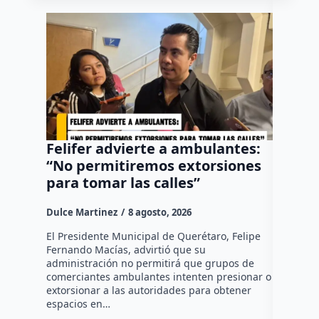
Felifer advierte a ambulantes:
“El Pa
“No permitiremos extorsiones
senten
para tomar las calles”
vehícu
Fundad
Dulce Martinez
8 agosto, 2026
Dulce Mar
El Presidente Municipal de Querétaro, Felipe
Fernando Macías, advirtió que su
•Los sent
administración no permitirá que grupos de
vehículo 
comerciantes ambulantes intenten presionar o
huía segu
extorsionar a las autoridades para obtener
motocicle
espacios en…
restituida