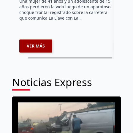
Una mujer de 41 años y un adolescente de 15
en el Jar
años perdieron la vida luego de un aparatoso
Histórico
choque frontal registrado sobre la carretera
que comunica La Llave con La…
VER MÁS
VER 
Noticias Express