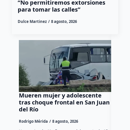
“No permitiremos extorsiones
para tomar las calles”
Dulce Martinez
8 agosto, 2026
Mueren mujer y adolescente
Muere 
tras choque frontal en San Juan
en el 
del Río
Daniel Ri
Rodrigo Mérida
8 agosto, 2026
Una mujer
tarde de 