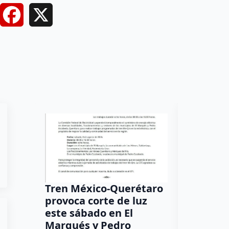
Facebook
X
Tren México-Querétaro
¡Más de
provoca corte de luz
luz! Tzi
este sábado en El
auxilio 
Marqués y Pedro