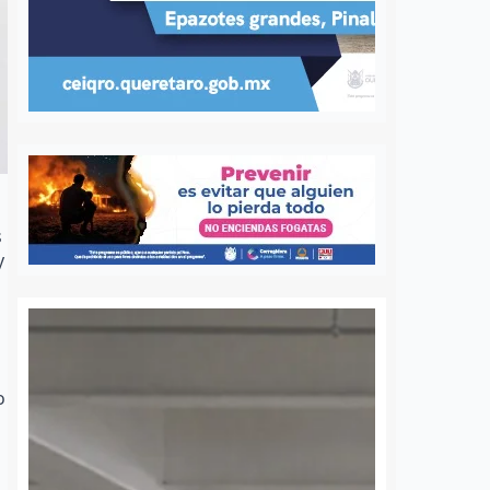
s
y
o