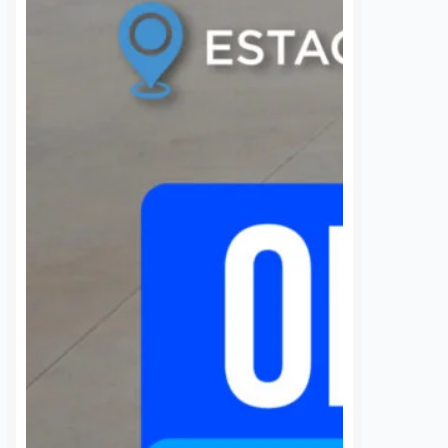
nez
7 agosto, 2026
estudiantil
 de la comunidad de
Dulce Martinez
7 agosto, 2026
cieron un llamado
a Comisión Federal de
La Universidad Autónoma de
 (CFE) para atender la
Querétaro (UAQ) y la Agencia de
rgía eléctrica que
Movilidad del Estado de Querétaro
 localidad desde…
(AMEQ) analizaron alternativas
para ampliar la cobertura del
transporte público que utiliza la
comunidad universitaria.…
S
VER MÁS