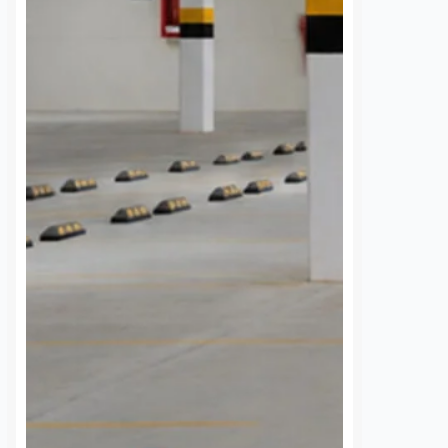
 una semana sin
UAQ y AMEQ evalúan
banzá pide
ajustes en el transporte
a la CFE
público en beneficio de
la comunidad