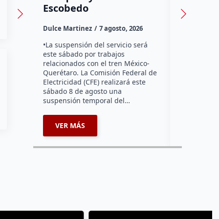
Dulce Marti
Escobedo
Habitantes
Dulce Martinez
7 agosto, 2026
Tzibanzá hi
urgente a l
•La suspensión del servicio será
Electricidad
este sábado por trabajos
falta de ene
relacionados con el tren México-
afecta a la
Querétaro. La Comisión Federal de
Electricidad (CFE) realizará este
sábado 8 de agosto una
suspensión temporal del…
VER MÁS
VER MÁ