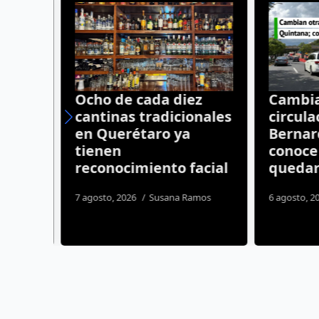
Ocho de cada diez
Cambian
cantinas tradicionales
circulac
Juan
en Querétaro ya
Bernard
un
tienen
conoce
do
reconocimiento facial
quedarán
7 agosto, 2026
Susana Ramos
6 agosto, 20