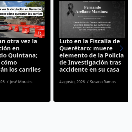
 otra vez la
Luto en la Fiscalía de
ión en
Querétaro: muere
o Quintana;
elemento de la Policía
 cómo
de Investigación tras
 los carriles
accidente en su casa
26
José Morales
4 agosto, 2026
Susana Ramos