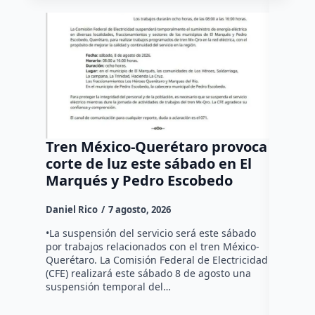
Tren México-Querétaro provoca
¡Más d
corte de luz este sábado en El
Tziban
Marqués y Pedro Escobedo
Daniel Ri
Daniel Rico
7 agosto, 2026
Habitante
hicieron 
•La suspensión del servicio será este sábado
Federal d
por trabajos relacionados con el tren México-
falta de e
Querétaro. La Comisión Federal de Electricidad
localida
(CFE) realizará este sábado 8 de agosto una
suspensión temporal del…